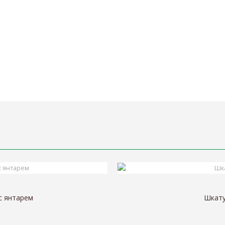
с янтарем
Шкату