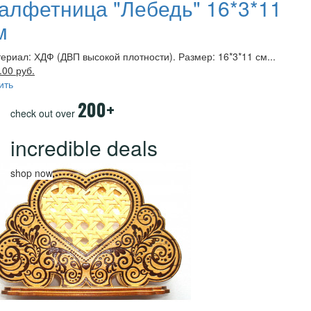
алфетница "Лебедь" 16*3*11
м
ериал: ХДФ (ДВП высокой плотности). Размер: 16*3*11 см...
.00 руб.
ить
200+
check out over
incredible deals
shop now