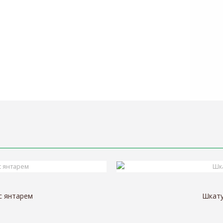
с янтарем
Шкату