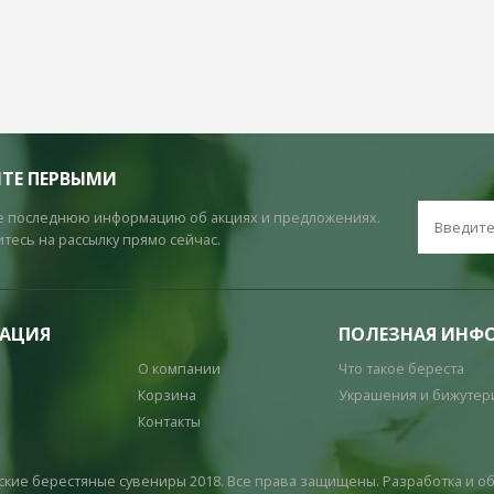
ТЕ ПЕРВЫМИ
е последнюю информацию об акциях и предложениях.
есь на рассылку прямо сейчас.
ГАЦИЯ
ПОЛЕЗНАЯ ИНФ
О компании
Что такое береста
а
Корзина
Украшения и бижутер
Контакты
ские берестяные сувениры 2018. Все права защищены. Разработка и 