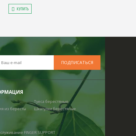
КУПИТЬ
ОРМАЦИЯ
Туеса берестяные
ия из бересты
Шкатулки берестяные
обслуживание
FINGER SUPPORT