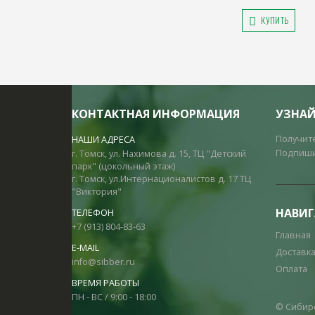
КУПИТЬ
КОНТАКТНАЯ ИНФОРМАЦИЯ
УЗНАЙ
Получит
НАШИ АДРЕСА
Подпишит
г. Томск, ул. Нахимова д. 15, ТЦ "Детский
парк" (цокольный этаж)
г. Томск, ул.Интернационалистов д. 17 ТЦ
"Виктория"
НАВИ
ТЕЛЕФОН
+7 (913) 804-83-63
Главная
E-MAIL
Доставк
info@sibber.ru
Оплата
ВРЕМЯ РАБОТЫ
ПН - ВС / 9:00 - 18:00
© Сибир