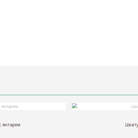
с янтарем
Шкату