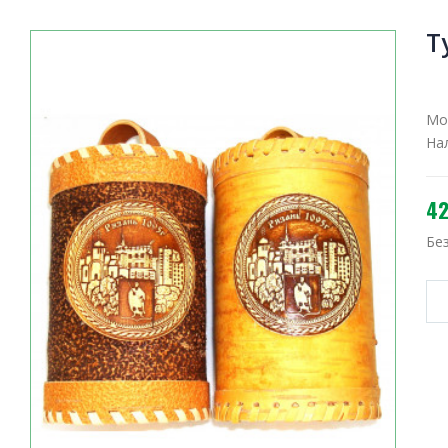
Т
Мо
На
42
Бе