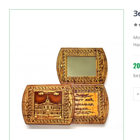
З
Мо
На
20
Бе