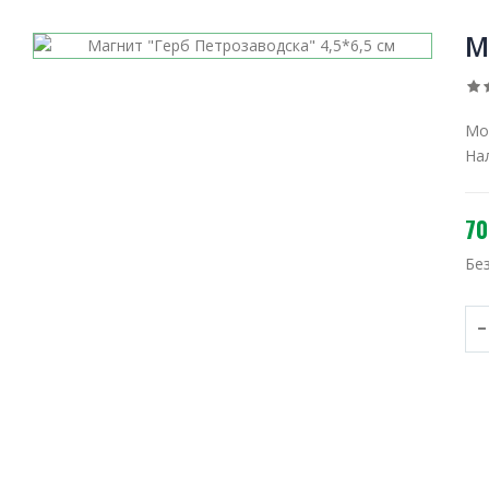
М
Мо
На
70
Бе