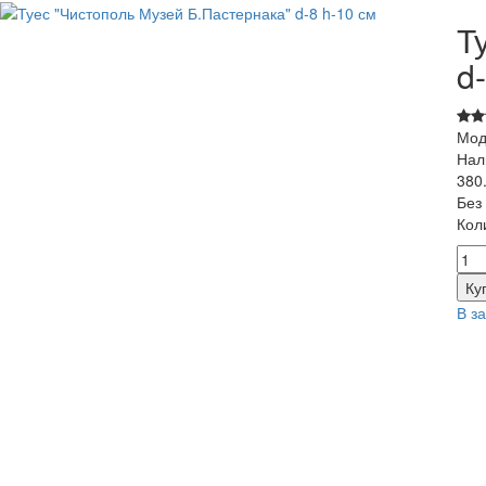
Т
d
Мод
Нал
380
Без
Кол
В з