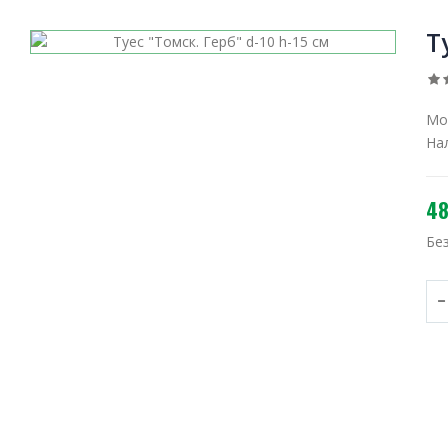
Т
Мо
На
48
Бе