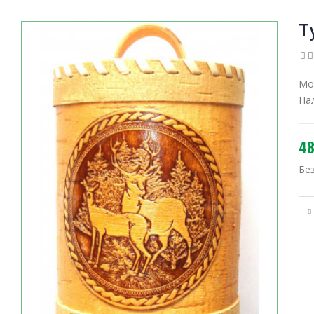
Т
Мо
На
48
Бе